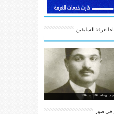
 الغرفة السابقين
 لهيطه 1940 – 1946
ر في صور