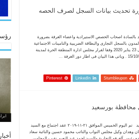
ورة تحديث بيانات السجل لصرف الحصه
رؤساء
د بالسادة اصحاب الحصص الاستيرادية واعضاء الغرفة بضرورة
دون بالسجل التجارى والبطاقة الضريبية والتامينات الاجتماعية
وذلك قبل صرف الحصص الخاصة بعام 2020 حتى 23 يناير 2020 وفقا لقرار مجلس ادارة المنطقة الحرة لمدينة
Pinterest
LinkedIn
Stumbleupon
ى محافظة بورسعيد
ابراهيم
وزير المالية يستقبل وفد ممثلى محافظة بورسعيد تم اليوم الخميس الموافق ٢١-١١-٢٠١٩ عقد اجتماع مع السيد
مان وهدان وكيل مجلس النواب والنائب محمود حسين والنائبة سعاد
أخبا
رئيس آلغرفه التجارية والسيد احمد عبد النعيم نقيب المحامين