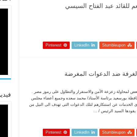
نعم للقائد عبد الفتاح السيسي
Pinterest
LinkedIn
Stumbleupon
الغرفة ضد الدعوات المغرضة
بعض لمحاولة زعزعة الأمن والاستقرار والتطاول على رموز مصر .
فيدي
حافظة بورسعيد برئاسة الأستاذ/ محمد سعده وجميع أعضاء مجلس
دى الخدمات عن استنكارهم لتلك الدعوات التى تهدف الى النيل من
 يقودها السيد الرئيس / …
Pinterest
LinkedIn
Stumbleupon