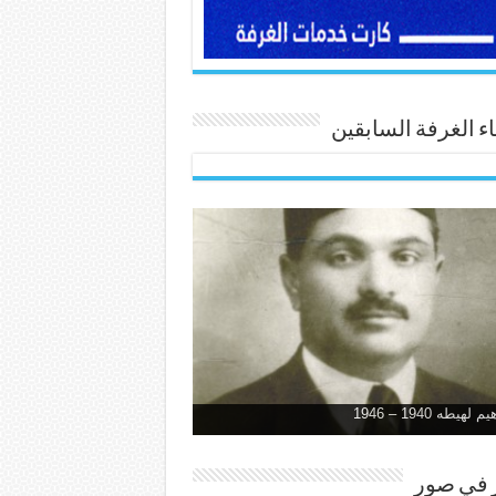
 الغرفة السابقين
 لهيطه 1940 – 1946
ر في صور