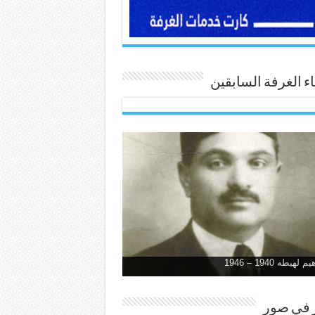
 الغرفة السابقين
 لهيطه 1940 – 1946
ر في صور